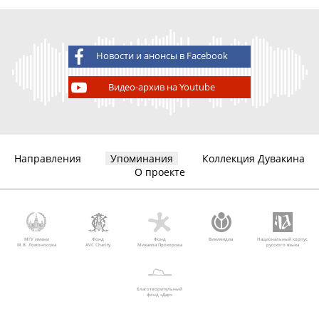
Новости и анонсы в Facebook
Видео-архив на Youtube
Направления
Упоминания
Коллекция Дувакина
О проекте
МГУ имени
Фонд
Фонд
Викимедиа
Национальный корпус
М.В. Ломоносова
AVC Charity
Михаила Прохорова
русского языка
Благотворительный
фонд «Дар»