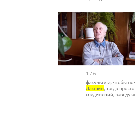
1
/
6
факультета, чтобы п
Лакшин
, тогда прост
соединений, заведую