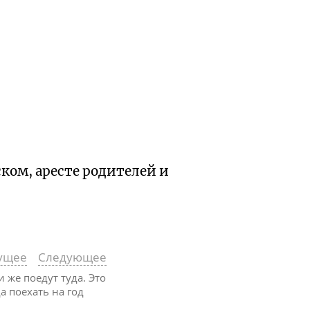
ком, аресте родителей и
ущее
Следующее
 же поедут туда. Это
а поехать на год