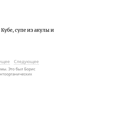
Кубе, супе из акулы и
ущее
Следующее
ммы. Это был Борис
ентоорганических