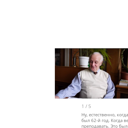
1
/
5
Ну, естественно, ког
был 62-й год. Когда 
преподавать. Это бы