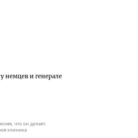
у немцев и генерале
сняя, что он делает.
своя клиника