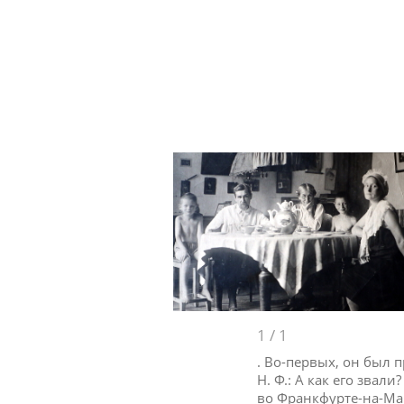
1
/
1
. Во-первых, он был 
Н. Ф.: А как его звали
во Франкфурте-на-Ма