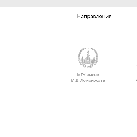
Направления
МГУ имени
М.В. Ломоносова