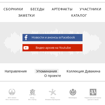
СБОРНИКИ
БЕСЕДЫ
АРТЕФАКТЫ
УЧАСТНИКИ
ЗАМЕТКИ
КАТАЛОГ
Новости и анонсы в Facebook
Видео-архив на Youtube
Направления
Упоминания
Коллекция Дувакина
О проекте
МГУ имени
Фонд
Фонд
Викимедиа
Национальный корпус
М.В. Ломоносова
AVC Charity
Михаила Прохорова
русского языка