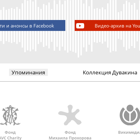
ти и анонсы в Facebook
Видео-архив на Yo
Упоминания
Коллекция Дувакина
Фонд
Фонд
Викимеди
AVC Charity
Михаила Прохорова