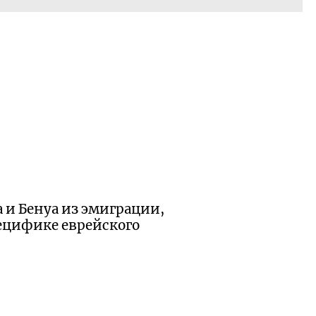
 и Бенуа из эмиграции,
пецифике еврейского