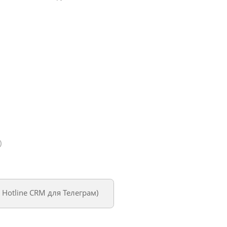
)
м
Hotline CRM для Телеграм
)