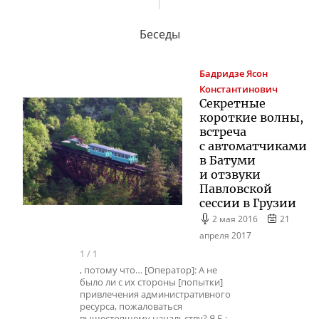
Беседы
Бадридзе
Ясон
Константинович
Секретные
короткие волны,
встреча
с автоматчиками
в Батуми
и отзвуки
Павловской
сессии в Грузии
2 мая 2016
21
апреля 2017
1
/
1
, потому что… [Оператор]: А не
было ли с их стороны [попытки]
привлечения административного
ресурса, пожаловаться
вышестоящему начальству? Я.Б.: