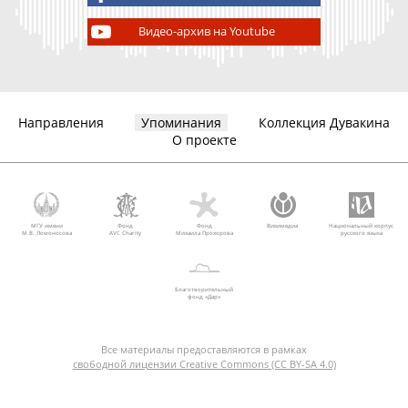
Видео-архив на Youtube
Направления
Упоминания
Коллекция Дувакина
О проекте
МГУ имени
Фонд
Фонд
Викимедиа
Национальный корпус
М.В. Ломоносова
AVC Charity
Михаила Прохорова
русского языка
Благотворительный
фонд «Дар»
Все материалы предоставляются в рамках
свободной лицензии Creative Commons (CC BY-SA 4.0)