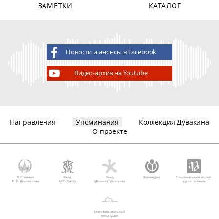
ЗАМЕТКИ
КАТАЛОГ
Новости и анонсы в Facebook
Видео-архив на Youtube
Направления
Упоминания
Коллекция Дувакина
О проекте
МГУ имени
Фонд
Фонд
Викимедиа
Национальный корпус
М.В. Ломоносова
AVC Charity
Михаила Прохорова
русского языка
Благотворительный
фонд «Дар»