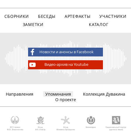
СБОРНИКИ
БЕСЕДЫ
АРТЕФАКТЫ
УЧАСТНИКИ
ЗАМЕТКИ
КАТАЛОГ
Новости и анонсы в Facebook
Видео-архив на Youtube
Направления
Упоминания
Коллекция Дувакина
О проекте
МГУ имени
Фонд
Фонд
Викимедиа
Национальный корпус
М.В. Ломоносова
AVC Charity
Михаила Прохорова
русского языка