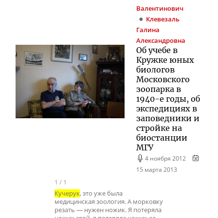
Валентинович
Клевезаль
Галина
Александровна
Об учебе в
Кружке юных
биологов
Московского
зоопарка в
1940-е годы, об
экспедициях в
заповедники и
стройке на
биостанции
МГУ
4 ноября 2012
15 марта 2013
1
/
1
Кучерук
, это уже была
медицинская зоология. А морковку
резать — нужен ножик. Я потеряла