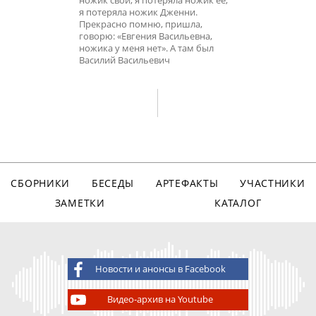
ножик свой, я потеряла ножик ее,
я потеряла ножик Дженни.
Прекрасно помню, пришла,
говорю: «Евгения Васильевна,
ножика у меня нет». А там был
Василий Васильевич
СБОРНИКИ
БЕСЕДЫ
АРТЕФАКТЫ
УЧАСТНИКИ
ЗАМЕТКИ
КАТАЛОГ
Новости и анонсы в Facebook
Видео-архив на Youtube