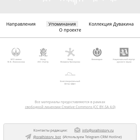
Направления
Упоминания
Коллекция Дувакина
О проекте
МГУ имени
Фонд
Фонд
Викимедиа
Национальный корпус
М.В. Ломоносова
AVC Charity
Михаила Прохорова
русского языка
Благотворительный
фонд «Дар»
Все материалы предоставляются в рамках
свободной лицензии Creative Commons (CC BY-SA 4.0)
Контакты редакции:
info@oralhistory.ru
@oralhistory_bot
(Используем
Telegram CRM Hotline
)