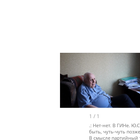
1
/
1
.: Нет-нет. В ГИНе. Ю
быть, чуть-чуть позже
В смысле партийный т