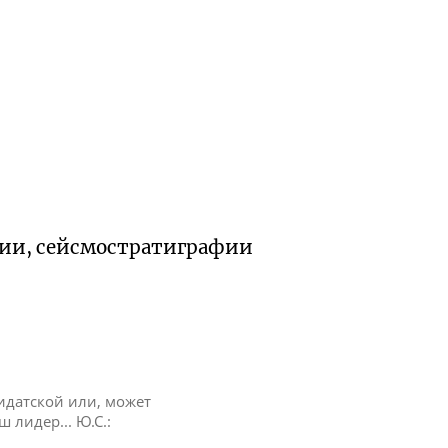
огии, сейсмостратиграфии
дидатской или, может
аш лидер... Ю.С.: