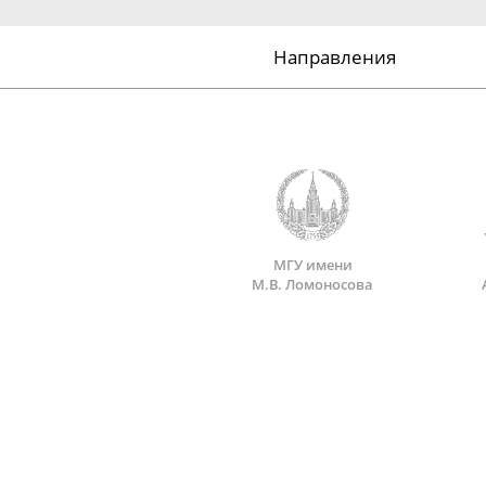
Направления
МГУ имени
М.В. Ломоносова