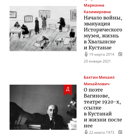
Марианна
Казимировна
Начало войны,
эвакуация
Исторического
музея, жизнь
в Хвалынске
и Кустанае
19 марта 2014
20 января 2021
Бахтин
Михаил
Михайлович
Д
О поэте
Вагинове,
театре
1920-х
,
ссылке
в Кустанай
и жизни после
нее
22 марта 1973