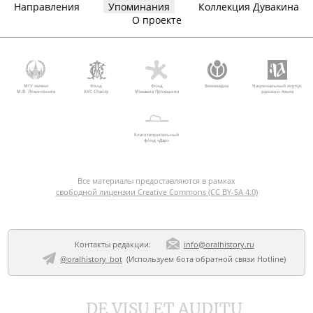
Направления
Упоминания
Коллекция Дувакина
О проекте
МГУ имени
Фонд
Фонд
Викимедиа
Национальный корпус
М.В. Ломоносова
AVC Charity
Михаила Прохорова
русского языка
Благотворительный
фонд «Дар»
Все материалы предоставляются в рамках
свободной лицензии Creative Commons (CC BY-SA 4.0)
Контакты редакции:
info@oralhistory.ru
@oralhistory_bot
(Используем
бота обратной связи Hotline
)
DE VISU ET AUDITU