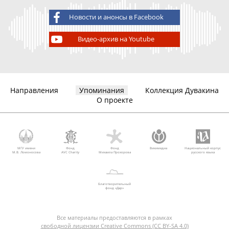
Новости и анонсы в Facebook
Видео-архив на Youtube
Направления
Упоминания
Коллекция Дувакина
О проекте
МГУ имени
Фонд
Фонд
Викимедиа
Национальный корпус
М.В. Ломоносова
AVC Charity
Михаила Прохорова
русского языка
Благотворительный
фонд «Дар»
Все материалы предоставляются в рамках
свободной лицензии Creative Commons (CC BY-SA 4.0)