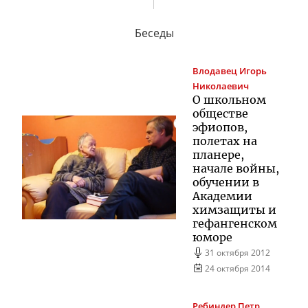
Беседы
Влодавец
Игорь
Николаевич
О школьном
обществе
эфиопов,
полетах на
планере,
начале войны,
обучении в
Академии
химзащиты и
гефангенском
юморе
31 октября 2012
24 октября 2014
Ребиндер
Петр