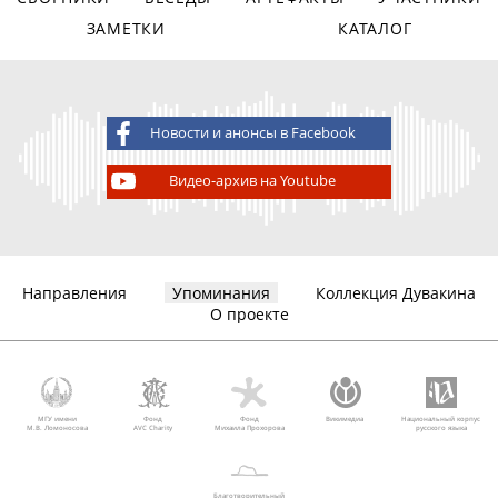
ЗАМЕТКИ
КАТАЛОГ
Новости и анонсы в Facebook
Видео-архив на Youtube
Направления
Упоминания
Коллекция Дувакина
О проекте
МГУ имени
Фонд
Фонд
Викимедиа
Национальный корпус
М.В. Ломоносова
AVC Charity
Михаила Прохорова
русского языка
Благотворительный