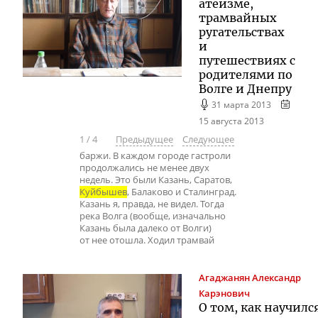
атеизме,
трамвайных
ругательствах
и
путешествиях с
родителями по
Волге и Днепру
31 марта 2013
15 августа 2013
1
/
4
Предыдущее
Следующее
баржи. В каждом городе гастроли
продолжались не менее двух
недель. Это были Казань, Саратов,
Куйбышев
, Балаково и Сталинград.
Казань я, правда, не видел. Тогда
река Волга (вообще, изначально
Казань была далеко от Волги)
от нее отошла. Ходил трамвай
Агаджанян
Александр
Карэнович
О том, как научилс