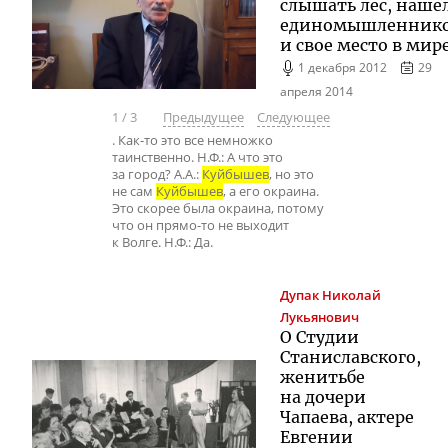
слышать лес, наше
единомышленник
и свое место в мир
1 декабря 2012
29
апреля 2014
1
/
3
Предыдущее
Следующее
. Как-то это все немножко
таинственно. Н.Ф.: А что это
за город? А.А.:
Куйбышев
, но это
не сам
Куйбышев
, а его окраина.
Это скорее была окраина, потому
что он прямо-то не выходит
к Волге. Н.Ф.: Да.
Дупак
Николай
Лукьянович
О Студии
Станиславского,
женитьбе
на дочери
Чапаева, актере
Евгении