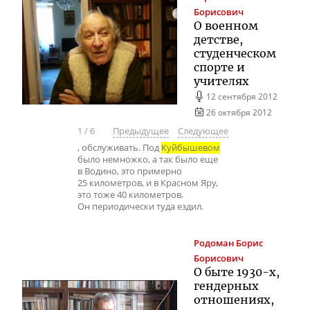
Борисович
О военном
детстве,
студенческом
спорте и
учителях
12 сентября 2012
26 октября 2012
1
/
6
Предыдущее
Следующее
, обслуживать. Под
Куйбышевом
было немножко, а так было еще
в Водино, это примерно
25 километров, и в Красном Яру,
это тоже 40 километров.
Он периодически туда ездил.
Родоман
Борис
Борисович
О быте 1930-х,
гендерных
отношениях,