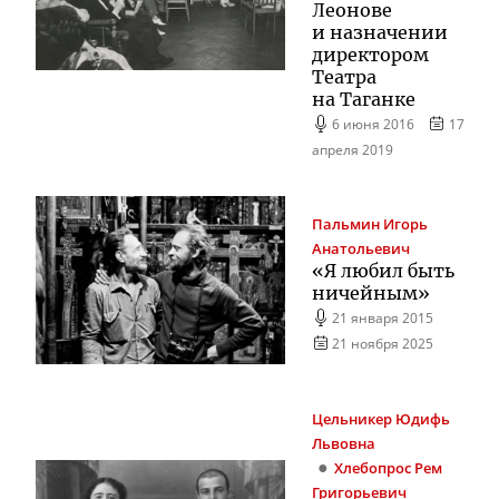
Леонове
и назначении
директором
Театра
на Таганке
6 июня 2016
17
апреля 2019
Пальмин
Игорь
Анатольевич
«Я любил быть
ничейным»
21 января 2015
21 ноября 2025
Цельникер
Юдифь
Львовна
Хлебопрос
Рем
Григорьевич