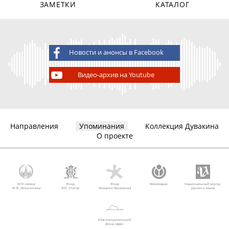
ЗАМЕТКИ
КАТАЛОГ
Новости и анонсы в Facebook
Видео-архив на Youtube
Направления
Упоминания
Коллекция Дувакина
О проекте
МГУ имени
Фонд
Фонд
Викимедиа
Национальный корпус
М.В. Ломоносова
AVC Charity
Михаила Прохорова
русского языка
Благотворительный
фонд «Дар»