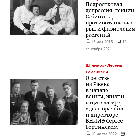
Подростковая
депрессия, лекции
Сабинина,
противотанковые
рвы и физиология
растений
15 мая 2015
13
сентября 2021
Штейнбок
Леонид
Семенович
О бегстве
из Ржева
в начале
войны, жизни
отца в лагере,
«деле врачей»
и директоре
ВНИИЭ Сергее
Гортинском
10 марта 2022