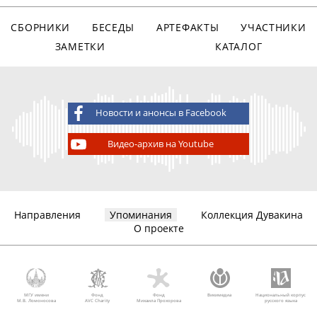
СБОРНИКИ
БЕСЕДЫ
АРТЕФАКТЫ
УЧАСТНИКИ
ЗАМЕТКИ
КАТАЛОГ
Новости и анонсы в Facebook
Видео-архив на Youtube
Направления
Упоминания
Коллекция Дувакина
О проекте
МГУ имени
Фонд
Фонд
Викимедиа
Национальный корпус
М.В. Ломоносова
AVC Charity
Михаила Прохорова
русского языка