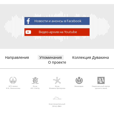
Новости и анонсы в Facebook
Видео-архив на Youtube
Направления
Упоминания
Коллекция Дувакина
О проекте
МГУ имени
Фонд
Фонд
Викимедиа
Национальный корпус
М.В. Ломоносова
AVC Charity
Михаила Прохорова
русского языка
Благотворительный
фонд «Дар»