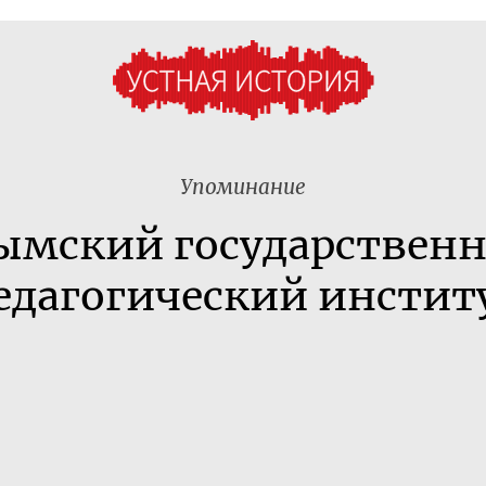
Упоминание
ымский государствен
едагогический инстит