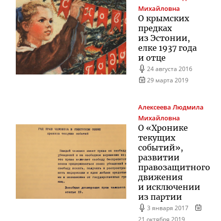
Михайловна
О крымских
предках
из Эстонии,
елке 1937 года
и отце
24 августа 2016
29 марта 2019
Алексеева
Людмила
Михайловна
О «Хронике
текущих
событий»,
развитии
правозащитного
движения
и исключении
из партии
3 января 2017
21 октября 2019