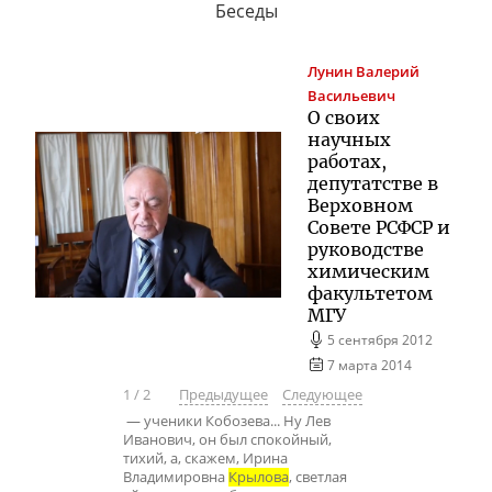
Беседы
Лунин
Валерий
Васильевич
О своих
научных
работах,
депутатстве в
Верховном
Совете РСФСР и
руководстве
химическим
факультетом
МГУ
5 сентября 2012
7 марта 2014
1
/
2
Предыдущее
Следующее
— ученики Кобозева... Ну Лев
Иванович, он был спокойный,
тихий, а, скажем, Ирина
Владимировна
Крылова
, светлая