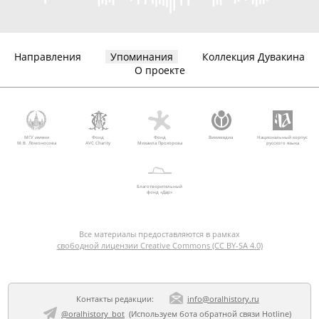
Направления
Упоминания
Коллекция Дувакина
О проекте
МГУ имени
Фонд
Фонд
Викимедиа
Национальный корпус
М.В. Ломоносова
AVC Charity
Михаила Прохорова
русского языка
Благотворительный
фонд «Дар»
Все материалы предоставляются в рамках
свободной лицензии Creative Commons (CC BY-SA 4.0)
Контакты редакции:
info@oralhistory.ru
@oralhistory_bot
(Используем
бота обратной связи Hotline
)