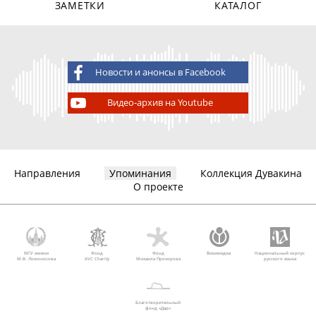
ЗАМЕТКИ
КАТАЛОГ
Новости и анонсы в Facebook
Видео-архив на Youtube
Направления
Упоминания
Коллекция Дувакина
О проекте
МГУ имени
Фонд
Фонд
Викимедиа
Национальный корпус
М.В. Ломоносова
AVC Charity
Михаила Прохорова
русского языка
Благотворительный
фонд «Дар»