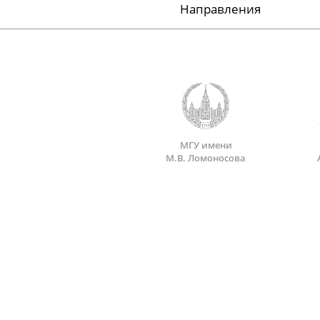
Направления
МГУ имени
М.В. Ломоносова