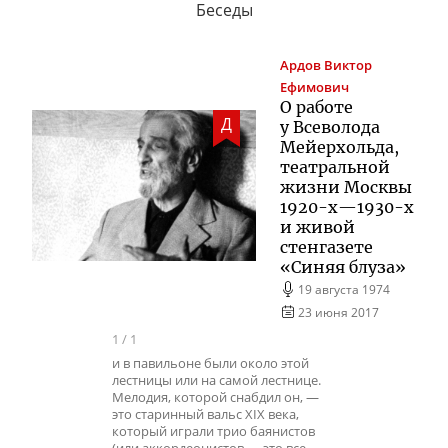
Беседы
Ардов
Виктор
Ефимович
О работе
Д
у Всеволода
Мейерхольда,
театральной
жизни Москвы
1920-х
—
1930-х
и живой
стенгазете
«Синяя блуза»
19 августа 1974
23 июня 2017
1
/
1
и в павильоне были около этой
лестницы или на самой лестнице.
Мелодия, которой снабдил он, —
это старинный вальс XIX века,
который играли трио баянистов