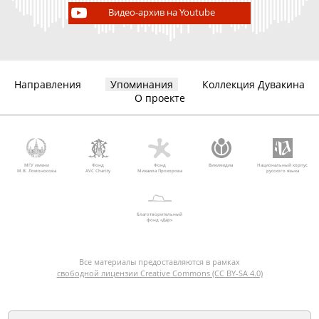
Видео-архив на Youtube
Направления
Упоминания
Коллекция Дувакина
О проекте
МГУ имени
Фонд
Фонд
Викимедиа
Национальный корпус
М.В. Ломоносова
AVC Charity
Михаила Прохорова
русского языка
Благотворительный
фонд «Дар»
Все материалы предоставляются в рамках
свободной лицензии Creative Commons (CC BY-SA 4.0)