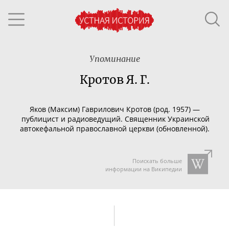
Упоминание
Кротов Я. Г.
Яков
(
Максим
)
Гаврил
ович Кротов
(род.
1957
) —
публицист
и
радиоведущий
.
Священник
Украинской
автокефальной православной церкви (обновленной)
.
Поискать больше
информации на Википедии