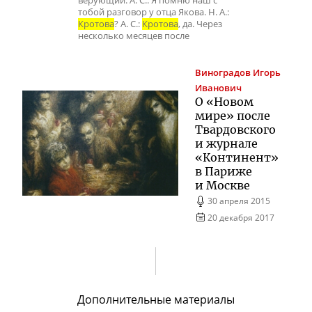
верующий. А. С.: Я помню наш с
тобой разговор у отца Якова. Н. А.:
Кротова
? А. С.:
Кротова
, да. Через
несколько месяцев после
Виноградов
Игорь
Иванович
О «Новом
мире» после
Твардовского
и журнале
«Континент»
в Париже
и Москве
30 апреля 2015
20 декабря 2017
Дополнительные материалы