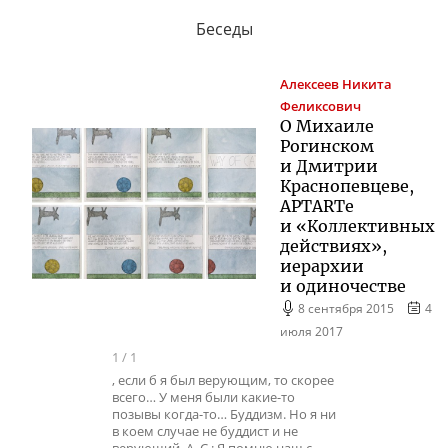
Беседы
Алексеев
Никита
Феликсович
О Михаиле
Рогинском
и Дмитрии
Краснопевцеве,
APTARTе
и «Коллективных
действиях»,
иерархии
и одиночестве
8 сентября 2015
4
июля 2017
1
/
1
, если б я был верующим, то скорее
всего… У меня были какие-то
позывы когда-то… Буддизм. Но я ни
в коем случае не буддист и не