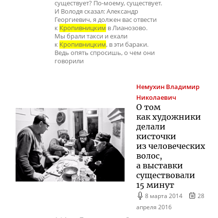
существует? По-моему, существует.
И Володя сказал: Александр
Георгиевич, я должен вас отвести
к
Кропивницким
в Лианозово.
Мы брали такси и ехали
к
Кропивницким
, в эти бараки.
Ведь опять спросишь, о чем они
говорили
Немухин
Владимир
Николаевич
О том
как художники
делали
кисточки
из человеческих
волос,
а выставки
существовали
15 минут
8 марта 2014
28
апреля 2016