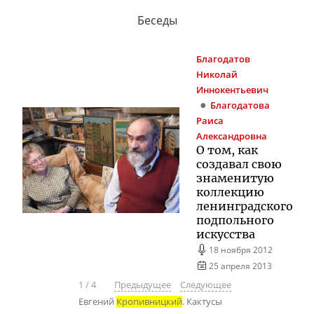
Беседы
Благодатов
Николай
Иннокентьевич
Благодатова
Раиса
Александровна
О том, как
создавал свою
знаменитую
коллекцию
ленинградского
подпольного
искусства
18 ноября 2012
25 апреля 2013
1
/
4
Предыдущее
Следующее
Евгений
Кропивницкий
. Кактусы