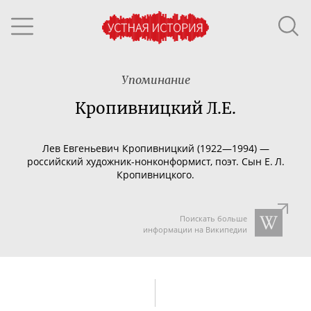
Упоминание
Кропивницкий Л.Е.
Лев Евгеньевич Кропивницкий (19
22
—
199
4) —
российский
художник-нонконформист
, поэт. Сын Е. Л.
Кропивницкого.
Поискать больше
информации на Википедии