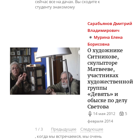
сейчас все на дачах. Вы сходите к
студенту знакомому
Сарабьянов
Дмитрий
Владимирович
Мурина
Елена
Борисовна
О художнике
Ситникове,
скульпторе
Матвееве,
участниках
художественной
группы
«Девять» и
обыске по делу
Светова
14 мая 2012
5
февраля 2014
1
/
3
Предыдущее
Следующее
, когда мы встречаемся, мы очень