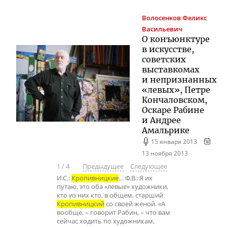
Волосенков
Феликс
Васильевич
О конъюнктуре
в искусстве,
советских
выставкомах
и непризнанных
«левых», Петре
Кончаловском,
Оскаре Рабине
и Андрее
Амальрике
15 января 2013
13 ноября 2013
1
/
4
Предыдущее
Следующее
И.С.:
Кропивницкие
… Ф.В.: Я их
путаю, это оба «левые» художники,
кто из них кто, в общем, старший
Кропивницкий
со своей женой. «А
вообще, – говорит Рабин, – что вам
сейчас ходить по художникам,