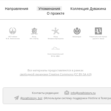
Направления
Упоминания
Коллекция Дувакина
О проекте
МГУ имени
Фонд
Фонд
Викимедиа
Национальный корпус
М.В. Ломоносова
AVC Charity
Михаила Прохорова
русского языка
Благотворительный
фонд «Дар»
Все материалы предоставляются в рамках
свободной лицензии Creative Commons (CC BY-SA 4.0)
Контакты редакции:
info@oralhistory.ru
@oralhistory_bot
(Используем
систему поддержки Hotline в Телегр