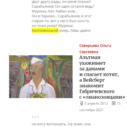
друг другу рады, он меня помнит.
Сарабьянов: Он один остался ведь?
Мурина: Нет, Рабин жив…
Он в Париже... Сарабьянов: А этот
старик-то, вот у него был сын-то,
он тоже умер? Мурина:
Кропивницкий
умер, Лёва, давно
Северцева
Ольга
Сергеевна
Альтман
ухаживает
за дамами
и спасает котят,
а Вейсберг
знакомит
Габричевского
с «лианозовцами»
5 апреля 2012
15
сентября 2021
1
/
1
не могу вспомнить. Не знаю, оно