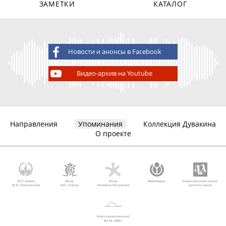
ЗАМЕТКИ
КАТАЛОГ
Новости и анонсы в Facebook
Видео-архив на Youtube
Направления
Упоминания
Коллекция Дувакина
О проекте
МГУ имени
Фонд
Фонд
Викимедиа
Национальный корпус
М.В. Ломоносова
AVC Charity
Михаила Прохорова
русского языка
Благотворительный
фонд «Дар»