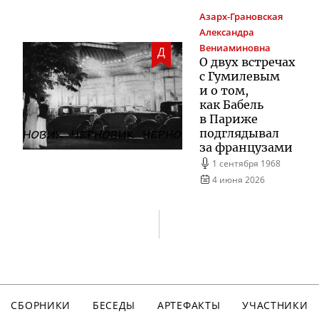
Азарх-Грановская
Александра
Вениаминовна
Д
О двух встречах
с Гумилевым
и о том,
как Бабель
в Париже
подглядывал
за французами
1 сентября 1968
4 июня 2026
СБОРНИКИ
БЕСЕДЫ
АРТЕФАКТЫ
УЧАСТНИКИ