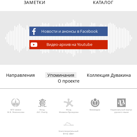
ЗАМЕТКИ
КАТАЛОГ
Новости и анонсы в Facebook
Видео-архив на Youtube
Направления
Упоминания
Коллекция Дувакина
О проекте
МГУ имени
Фонд
Фонд
Викимедиа
Национальный корпус
М.В. Ломоносова
AVC Charity
Михаила Прохорова
русского языка
Благотворительный
фонд «Дар»