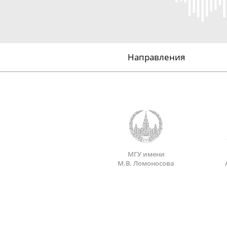
Направления
МГУ имени
М.В. Ломоносова