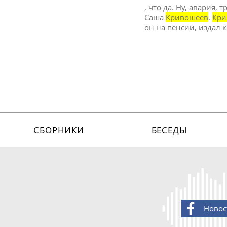
, что да. Ну, авария,
Саша
Кривошеев
.
Кри
он на пенсии, издал 
СБОРНИКИ
БЕСЕДЫ
Новос