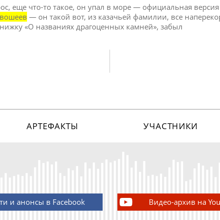
 трос, еще что-то такое, он упал в море — официальная верси
вошеев
— он такой вот, из казачьей фамилии, все напереко
книжку «О названиях драгоценных камней», забыл
АРТЕФАКТЫ
УЧАСТНИКИ
ти и анонсы в Facebook
Видео-архив на Yo