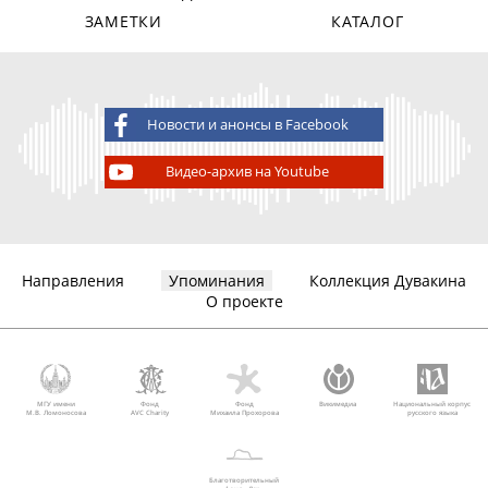
ЗАМЕТКИ
КАТАЛОГ
Новости и анонсы в Facebook
Видео-архив на Youtube
Направления
Упоминания
Коллекция Дувакина
О проекте
МГУ имени
Фонд
Фонд
Викимедиа
Национальный корпус
М.В. Ломоносова
AVC Charity
Михаила Прохорова
русского языка
Благотворительный