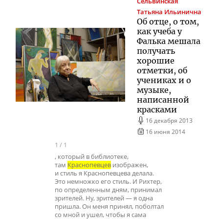
Сельвинская
Татьяна Ильинична
Об отце, о том,
как учеба у
Фалька мешала
получать
хорошие
отметки, об
учениках и о
музыке,
написанной
красками
16 декабря 2013
16 июня 2014
1
/
1
, который в библиотеке,
там
Краснопевцев
изображен,
и стиль я Краснопевцева делала.
Это немножко его стиль. И Рихтер,
по определенным дням, принимал
зрителей. Ну, зрителей — я одна
пришла. Он меня принял, поболтал
со мной и ушел, чтобы я сама