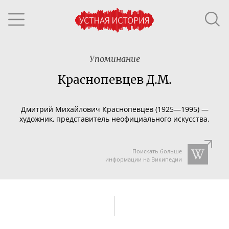
Упоминание
Краснопевцев Д.М.
Дми
трий Михайлович Краснопевцев (19
25—199
5) —
художник,
представитель
неофициального искусства
.
Поискать больше
информации на Википедии