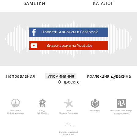
ЗАМЕТКИ
КАТАЛОГ
Новости и анонсы в Facebook
Видео-архив на Youtube
Направления
Упоминания
Коллекция Дувакина
О проекте
МГУ имени
Фонд
Фонд
Викимедиа
Национальный корпус
М.В. Ломоносова
AVC Charity
Михаила Прохорова
русского языка
Благотворительный
фонд «Дар»