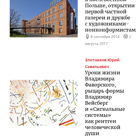
Польше, открытии
первой частной
галереи и дружбе
с
художниками-
нонконформистам
8 сентября 2014
2
августа 2017
Злотников
Юрий
Савельевич
Уроки жизни
Владимира
Фаворского,
рыцарь формы
Владимир
Вейсберг
и «Сигнальные
системы»
как рентген
человеческой
души