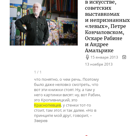
в искусстве,
советских
выставкомах
и непризнанных
«левых», Петре
Кончаловском,
Оскаре Рабине
и Андрее
Амальрике
15 января 2013
13 ноября 2013
1
/
1
что понятно, о чем речь. Поэтому
было даже неловко смотреть, что
вот эти книжки стоят. Ну, а там у
него картинки висят: ну, вот Рабин,
это Кропивницкий, это
Краснопевцев
, у стенки тот-то
стоит, там этот, и так далее. «Но в
принципе мой друг, говорит, –
Зверев