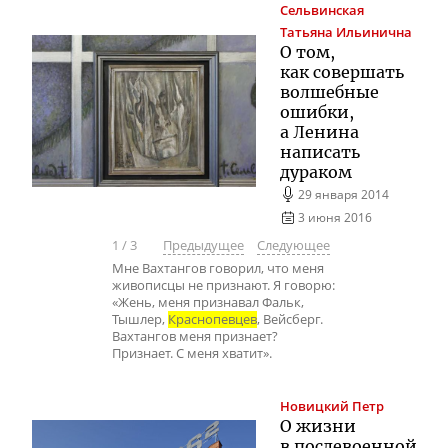
Сельвинская
Татьяна Ильинична
О том,
как совершать
волшебные
ошибки,
а Ленина
написать
дураком
29 января 2014
3 июня 2016
1
/
3
Предыдущее
Следующее
Мне Вахтангов говорил, что меня
живописцы не признают. Я говорю:
«Жень, меня признавал Фальк,
Тышлер,
Краснопевцев
, Вейсберг.
Вахтангов меня признает?
Признает. С меня хватит».
Новицкий
Петр
О жизни
в послевоенной