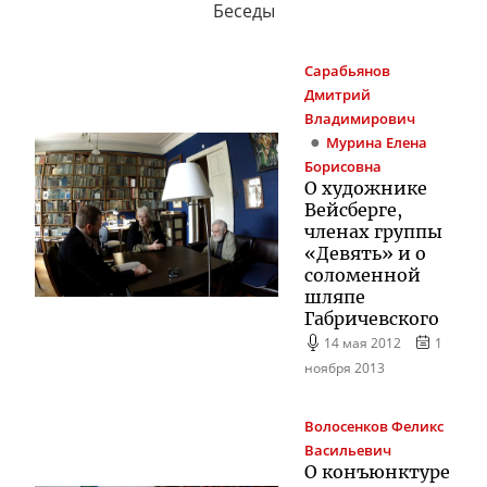
Беседы
Сарабьянов
Дмитрий
Владимирович
Мурина
Елена
Борисовна
О художнике
Вейсберге,
членах группы
«Девять» и о
соломенной
шляпе
Габричевского
14 мая 2012
1
ноября 2013
Волосенков
Феликс
Васильевич
О конъюнктуре