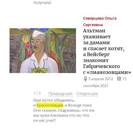
получала
Северцева
Ольга
Сергеевна
Альтман
ухаживает
за дамами
и спасает котят,
а Вейсберг
знакомит
Габричевского
с «лианозовцами»
5 апреля 2012
15
сентября 2021
1
/
5
Предыдущее
Следующее
Они жутко обиделись,
и
Краснопевцев
, и Володя тоже.
Они сказали, подумаешь, что же,
мы хуже Альтмана что ли. Что
он нас учит!