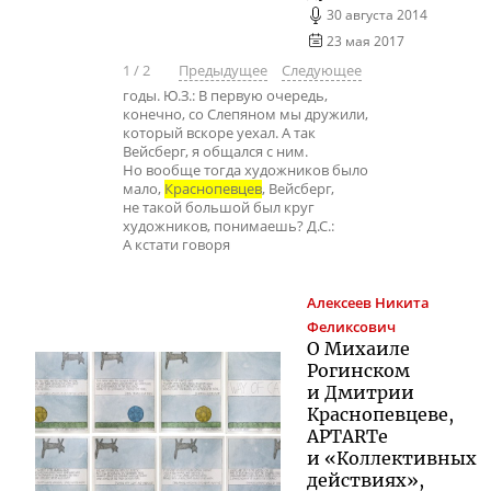
30 августа 2014
23 мая 2017
1
/
2
Предыдущее
Следующее
годы. Ю.З.: В первую очередь,
конечно, со Слепяном мы дружили,
который вскоре уехал. А так
Вейсберг, я общался с ним.
Но вообще тогда художников было
мало,
Краснопевцев
, Вейсберг,
не такой большой был круг
художников, понимаешь? Д.С.:
А кстати говоря
Алексеев
Никита
Феликсович
О Михаиле
Рогинском
и Дмитрии
Краснопевцеве,
APTARTе
и «Коллективных
действиях»,