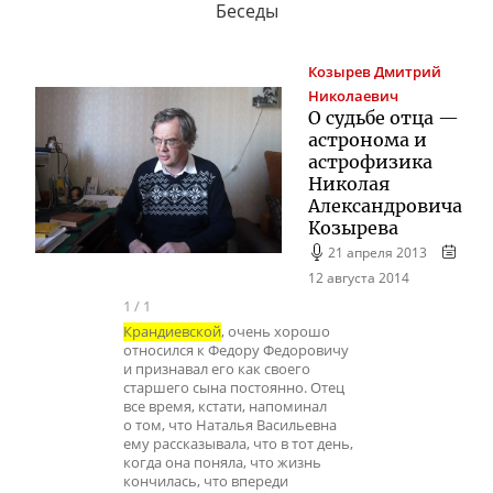
Беседы
Козырев
Дмитрий
Николаевич
О судьбе отца —
астронома и
астрофизика
Николая
Александровича
Козырева
21 апреля 2013
12 августа 2014
1
/
1
Крандиевской
, очень хорошо
относился к Федору Федоровичу
и признавал его как своего
старшего сына постоянно. Отец
все время, кстати, напоминал
о том, что Наталья Васильевна
ему рассказывала, что в тот день,
когда она поняла, что жизнь
кончилась, что впереди