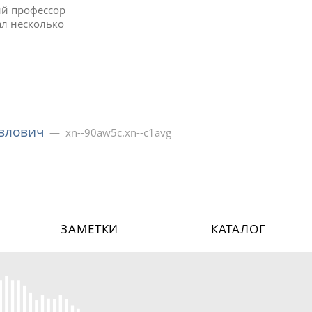
ий профессор
ал несколько
влович
xn--90aw5c.xn--c1avg
ЗАМЕТКИ
КАТАЛОГ