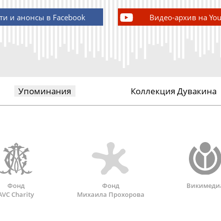
ти и анонсы в Facebook
Видео-архив на Yo
Упоминания
Коллекция Дувакина
Фонд
Фонд
Викимеди
AVC Charity
Михаила Прохорова