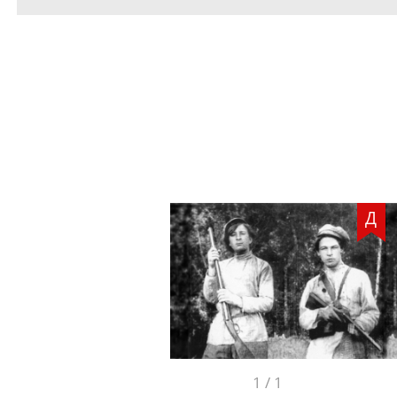
Д
1
/
1