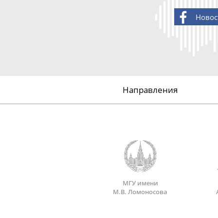
Новос
Направления
МГУ имени
М.В. Ломоносова