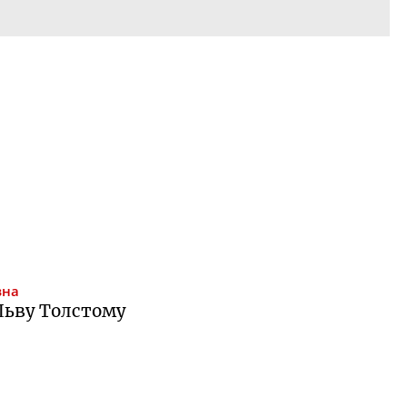
вна
 Льву Толстому