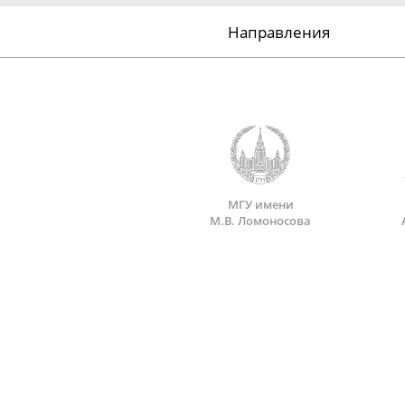
Направления
МГУ имени
М.В. Ломоносова