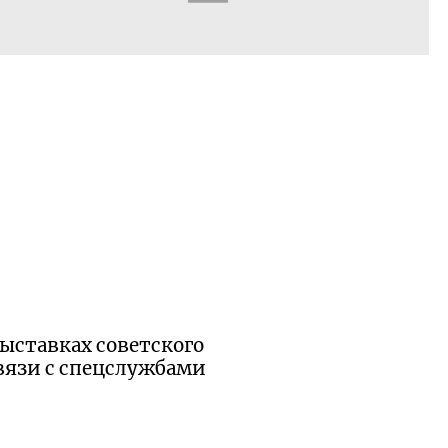
выставках советского
вязи с спецслужбами