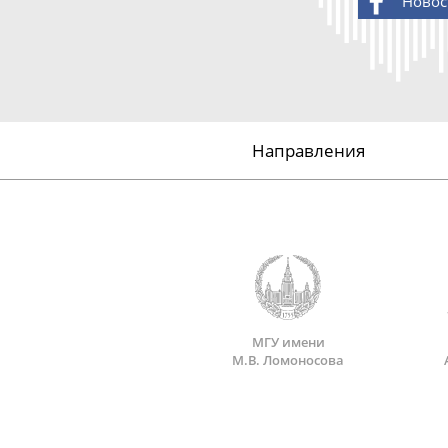
Новос
Направления
МГУ имени
М.В. Ломоносова