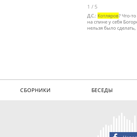
1
/
5
Д.С.:
Котляров
? Что-т
на спине у себя Богор
нельзя было сделать,
СБОРНИКИ
БЕСЕДЫ