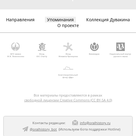
Направления
Упоминания
Коллекция Дувакина
О проекте
МГУ имени
Фонд
Фонд
Викимедиа
Национальный корпус
М.В. Ломоносова
AVC Charity
Михаила Прохорова
русского языка
Благотворительный
фонд «Дар»
Все материалы предоставляются в рамках
свободной лицензии Creative Commons (CC BY-SA 4.0)
Контакты редакции:
info@oralhistory.ru
@oralhistory_bot
(Используем
бота поддержки Hotline
)