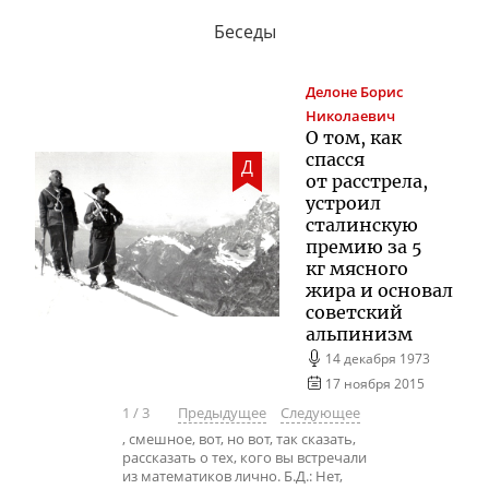
Беседы
Делоне
Борис
Николаевич
О том, как
спасся
Д
от расстрела,
устроил
сталинскую
премию за 5
кг мясного
жира и основал
советский
альпинизм
14 декабря 1973
17 ноября 2015
1
/
3
Предыдущее
Следующее
, смешное, вот, но вот, так сказать,
рассказать о тех, кого вы встречали
из математиков лично. Б.Д.: Нет,