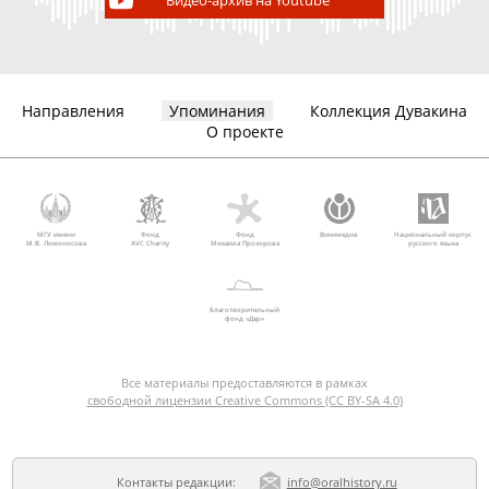
Видео-архив на Youtube
Направления
Упоминания
Коллекция Дувакина
О проекте
МГУ имени
Фонд
Фонд
Викимедиа
Национальный корпус
М.В. Ломоносова
AVC Charity
Михаила Прохорова
русского языка
Благотворительный
фонд «Дар»
Все материалы предоставляются в рамках
свободной лицензии Creative Commons (CC BY-SA 4.0)
Контакты редакции:
info@oralhistory.ru