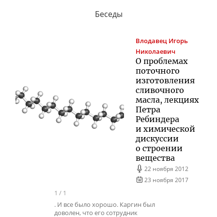
Беседы
Влодавец
Игорь
Николаевич
О проблемах
поточного
изготовления
сливочного
масла, лекциях
Петра
Ребиндера
и химической
дискуссии
о строении
вещества
22 ноября 2012
23 ноября 2017
1
/
1
. И все было хорошо. Каргин был
доволен, что его сотрудник