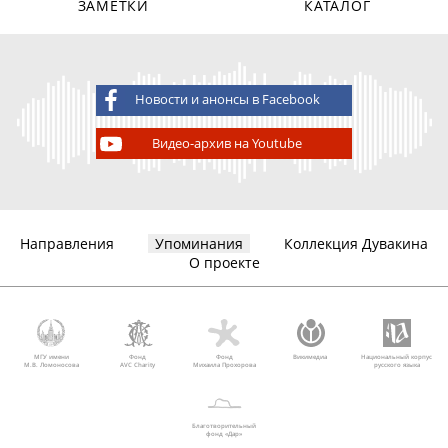
ЗАМЕТКИ
КАТАЛОГ
Новости и анонсы в Facebook
Видео-архив на Youtube
Направления
Упоминания
Коллекция Дувакина
О проекте
МГУ имени
Фонд
Фонд
Викимедиа
Национальный корпус
М.В. Ломоносова
AVC Charity
Михаила Прохорова
русского языка
Благотворительный
фонд «Дар»