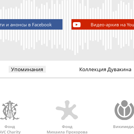
ти и анонсы в Facebook
Видео-архив на Yo
Упоминания
Коллекция Дувакина
Фонд
Фонд
Викимеди
AVC Charity
Михаила Прохорова