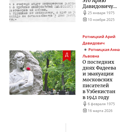
это Арию
Давидовичу…
25 января 1975
10 ноября 2025
Ротницкий
Арий
Давидович
Ротницкая
Анна
Д
Львовна
О последних
днях Фадеева
и эвакуации
московских
писателей
в Узбекистан
в 1941 году
6 февраля 1975
16 марта 2026