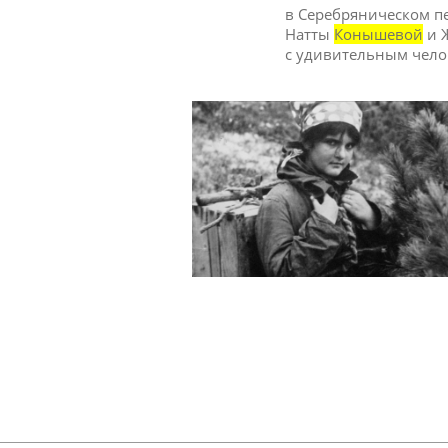
в Серебряническом пе
Натты
Конышевой
и Ж
с удивительным чел