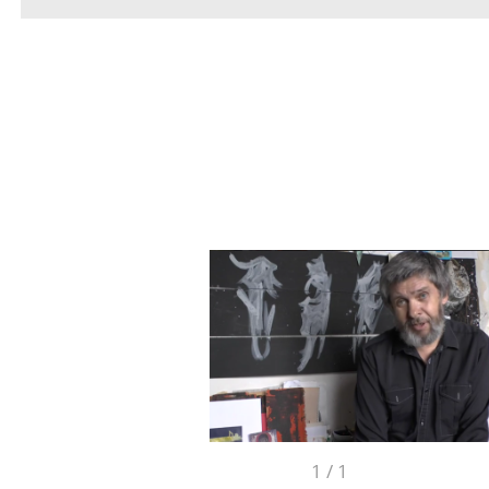
1
/
1