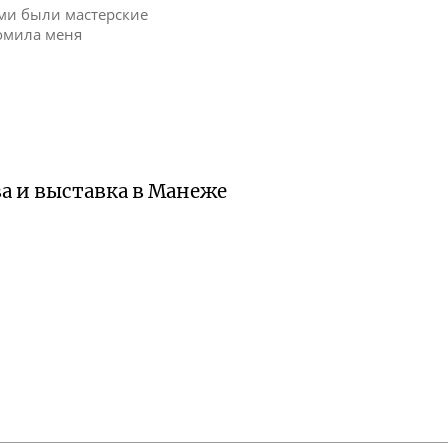
ими были мастерские
комила меня
а и выставка в Манеже