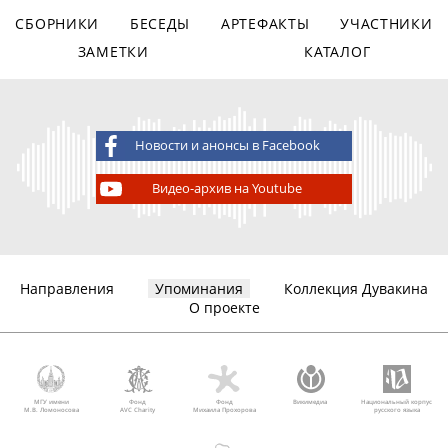
СБОРНИКИ
БЕСЕДЫ
АРТЕФАКТЫ
УЧАСТНИКИ
ЗАМЕТКИ
КАТАЛОГ
Новости и анонсы в Facebook
Видео-архив на Youtube
Направления
Упоминания
Коллекция Дувакина
О проекте
МГУ имени
Фонд
Фонд
Викимедиа
Национальный корпус
М.В. Ломоносова
AVC Charity
Михаила Прохорова
русского языка