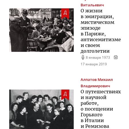
Витальевич
О жизни
Д
в эмиграции,
мистическом
эпизоде
в Париже,
антисемитизме
и своем
долголетии
8 января 1973
17 января 2019
Алпатов
Михаил
Владимирович
О путешествиях
Д
и научной
работе,
о посещении
Горького
в Италии
и Ремизова