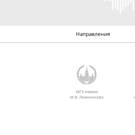
Направления
МГУ имени
М.В. Ломоносова