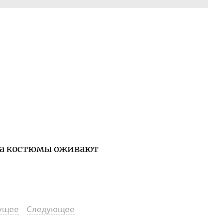
ь, а костюмы оживают
ущее
Следующее