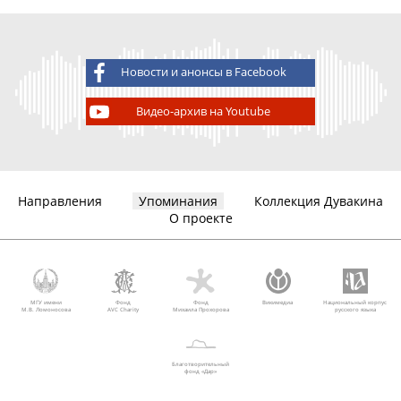
Новости и анонсы в Facebook
Видео-архив на Youtube
Направления
Упоминания
Коллекция Дувакина
О проекте
МГУ имени
Фонд
Фонд
Викимедиа
Национальный корпус
М.В. Ломоносова
AVC Charity
Михаила Прохорова
русского языка
Благотворительный
фонд «Дар»