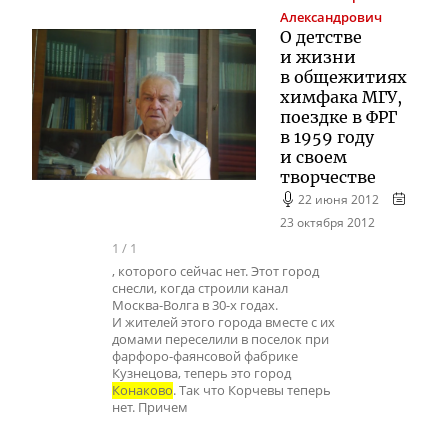
Александрович
О детстве
и жизни
в общежитиях
химфака МГУ,
поездке в ФРГ
в 1959 году
и своем
творчестве
22 июня 2012
23 октября 2012
1
/
1
, которого сейчас нет. Этот город
снесли, когда строили канал
Москва-Волга в 30-х годах.
И жителей этого города вместе с их
домами переселили в поселок при
фарфоро-фаянсовой фабрике
Кузнецова, теперь это город
Конаково
. Так что Корчевы теперь
нет. Причем