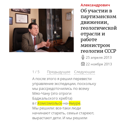
Александрович
Об участии в
партизанском
движении,
геологической
отрасли и
работе
министром
геологии СССР
25 апреля 2013
22 ноября 2013
1
/
5
Предыдущее
Следующее
А после этого я решил перевести
управление экспедиции, поскольку
мы рассредоточились по всему
Мяо-Чану (это отроги
Баджальского хребта)
в г.
Комсомольск
-на-
Амуре
.
Мы решили: все-таки люди
начинают стареть, семьи стареют,
вырастают дети. И мы решили