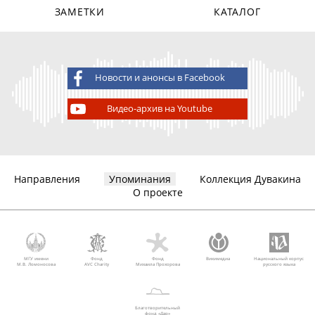
ЗАМЕТКИ
КАТАЛОГ
Новости и анонсы в Facebook
Видео-архив на Youtube
Направления
Упоминания
Коллекция Дувакина
О проекте
МГУ имени
Фонд
Фонд
Викимедиа
Национальный корпус
М.В. Ломоносова
AVC Charity
Михаила Прохорова
русского языка
Благотворительный
фонд «Дар»