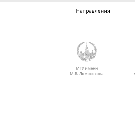
Направления
МГУ имени
М.В. Ломоносова