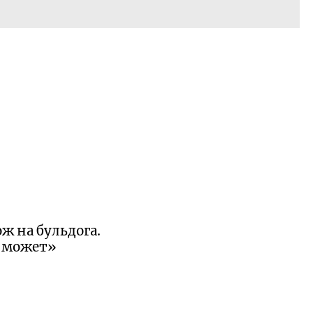
ж на бульдога.
е может»