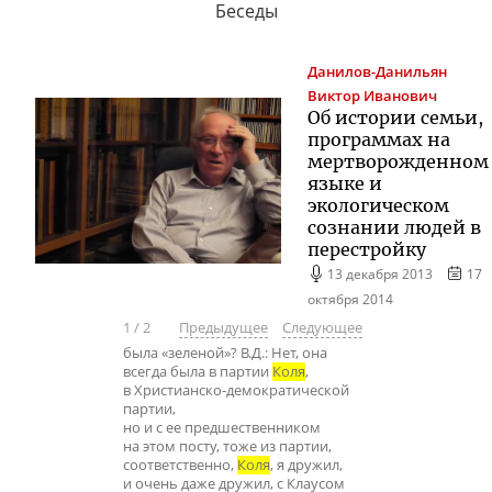
Беседы
Данилов-Данильян
Виктор Иванович
Об истории семьи,
программах на
мертворожденном
языке и
экологическом
сознании людей в
перестройку
13 декабря 2013
17
октября 2014
1
/
2
Предыдущее
Следующее
была «зеленой»? В.Д.: Нет, она
всегда была в партии
Коля
,
в Христианско-демократической
партии,
но и с ее предшественником
на этом посту, тоже из партии,
соответственно,
Коля
, я дружил,
и очень даже дружил, с Клаусом