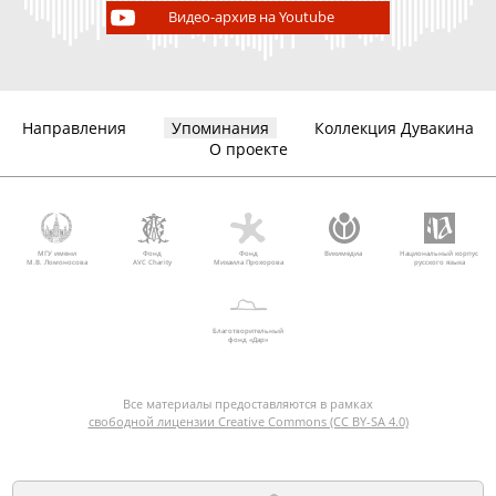
Видео-архив на Youtube
Направления
Упоминания
Коллекция Дувакина
О проекте
МГУ имени
Фонд
Фонд
Викимедиа
Национальный корпус
М.В. Ломоносова
AVC Charity
Михаила Прохорова
русского языка
Благотворительный
фонд «Дар»
Все материалы предоставляются в рамках
свободной лицензии Creative Commons (CC BY-SA 4.0)