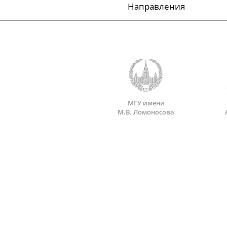
Направления
МГУ имени
М.В. Ломоносова