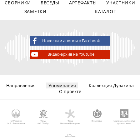
СБОРНИКИ
БЕСЕДЫ
АРТЕФАКТЫ
УЧАСТНИКИ
ЗАМЕТКИ
КАТАЛОГ
Новости и анонсы в Facebook
Видео-архив на Youtube
Направления
Упоминания
Коллекция Дувакина
О проекте
МГУ имени
Фонд
Фонд
Викимедиа
Национальный корпус
М.В. Ломоносова
AVC Charity
Михаила Прохорова
русского языка