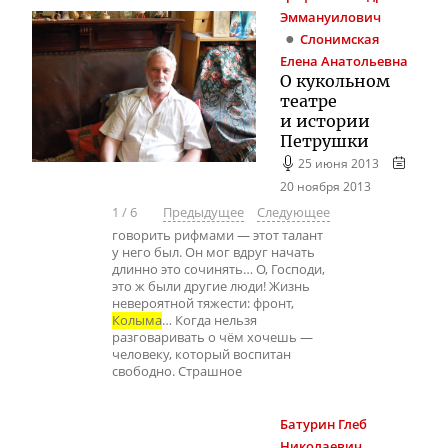
Эммануилович
Слонимская
Елена Анатольевна
О кукольном
театре
и истории
Петрушки
25 июня 2013
20 ноября 2013
1
/
6
Предыдущее
Следующее
говорить рифмами — этот талант
у него был. Он мог вдруг начать
длинно это сочинять… О, Господи,
это ж были другие люди! Жизнь
невероятной тяжести: фронт,
Колыма
… Когда нельзя
разговаривать о чём хочешь —
человеку, который воспитан
свободно. Страшное
Батурин
Глеб
Николаевич