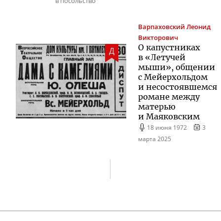
в посольство
Варпаховский
Леонид
Викторович
О капустниках
Д
в «Летучей
мыши», общении
с Мейерхольдом
и несостоявшемся
романе между
матерью
и Маяковским
18 июня 1972
3
марта 2025