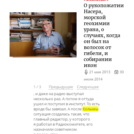
О рукопожатии
Насера,
морской
геохимии
урана, о
случаях, когда
он был на
волосок от
гибели, и
собирании
икон
21 мая 2013
30
июля 2014
1
/
3
Предыдущее
Следующее
, и даже на радио выступал
несколько раз. А потом я оттуда
ушел и поступил в институт. То есть
вроде бы завязал. А после
Колымы
ситуация создалась такая, что
главный редактор, у которого
я работал в Радиокомитете, его
назначили советником