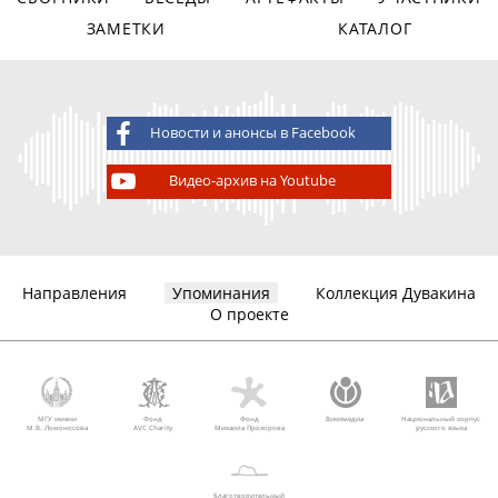
ЗАМЕТКИ
КАТАЛОГ
Новости и анонсы в Facebook
Видео-архив на Youtube
Направления
Упоминания
Коллекция Дувакина
О проекте
МГУ имени
Фонд
Фонд
Викимедиа
Национальный корпус
М.В. Ломоносова
AVC Charity
Михаила Прохорова
русского языка
Благотворительный