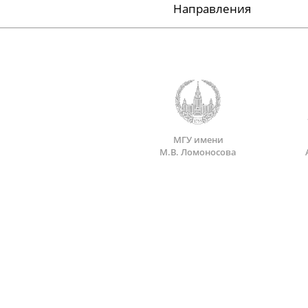
Направления
МГУ имени
М.В. Ломоносова