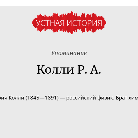
Упоминание
Колли Р. А.
вич Колли (1845—1891) —
российский физик. Брат хи